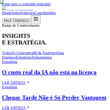
Pular para o conteúdo principal
Home
Sobre
Soluções
Cases
Insights
FALE CONOSCO
Radar de Conhecimento
INSIGHTS
E
ESTRATÉGIA.
Todos
IA Generativa
BI & Analytics
Data
Engineer
Estratégia
Treinamentos
Estratégia
O custo real da IA não está na licença
LER ARTIGO
Estratégia
Chegar Tarde Não é Só Perder Vantagem
LER ARTIGO